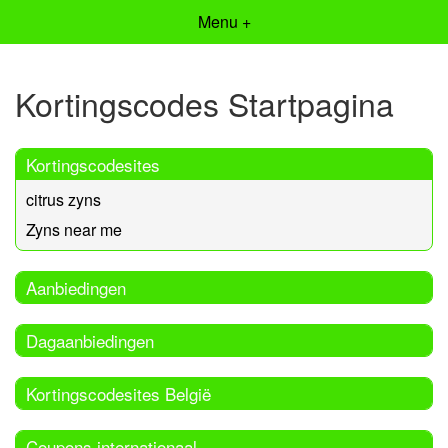
Menu +
Kortingscodes Startpagina
Kortingscodesites
citrus zyns
Zyns near me
Aanbiedingen
Dagaanbiedingen
Kortingscodesites België
Coupons internationaal